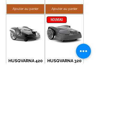
Ajouter au panier
Ajouter au panier
NOUVEAU
HUSQVARNA 420
HUSQVARNA 320
NERA
Prix
2 869,00 €
Prix
2 949,00 €
Ajouter au panier
Ajouter au panier