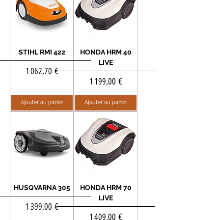
STIHL RMI 422
HONDA HRM 40
LIVE
Prix
1 062,70 €
Prix
1 199,00 €
Ajouter au panier
Ajouter au panier
HUSQVARNA 305
HONDA HRM 70
LIVE
Prix
1 399,00 €
Prix
1 409,00 €