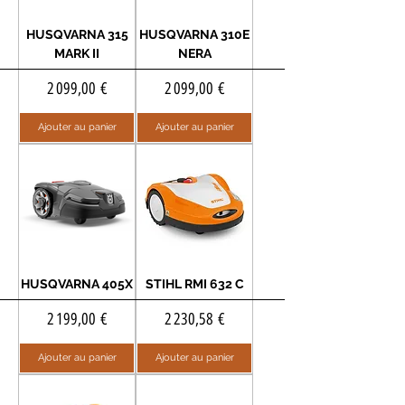
HUSQVARNA 315
HUSQVARNA 310E
MARK II
NERA
Prix
Prix
2 099,00 €
2 099,00 €
Ajouter au panier
Ajouter au panier
HUSQVARNA 405X
STIHL RMI 632 C
Prix
Prix
2 199,00 €
2 230,58 €
Ajouter au panier
Ajouter au panier