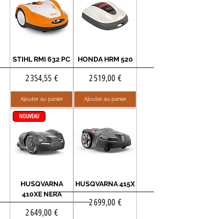
STIHL RMI 632 PC
HONDA HRM 520
Prix
Prix
2 354,55 €
2 519,00 €
Ajouter au panier
Ajouter au panier
NOUVEAU
HUSQVARNA
HUSQVARNA 415X
410XE NERA
Prix
2 699,00 €
Prix
2 649,00 €