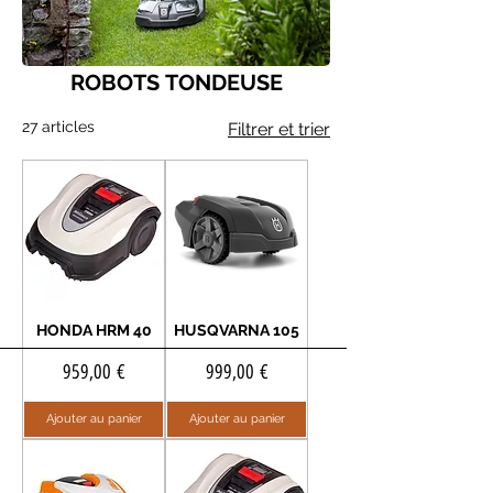
ROBOTS TONDEUSE
27 articles
Filtrer et trier
HONDA HRM 40
HUSQVARNA 105
Prix
Prix
959,00 €
999,00 €
Ajouter au panier
Ajouter au panier