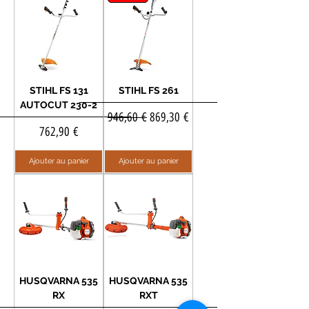
STIHL FS 131
STIHL FS 261
AUTOCUT 230-2
Prix original
Prix promotionnel
946,60 €
869,30 €
Prix
762,90 €
Ajouter au panier
Ajouter au panier
HUSQVARNA 535
HUSQVARNA 535
RX
RXT