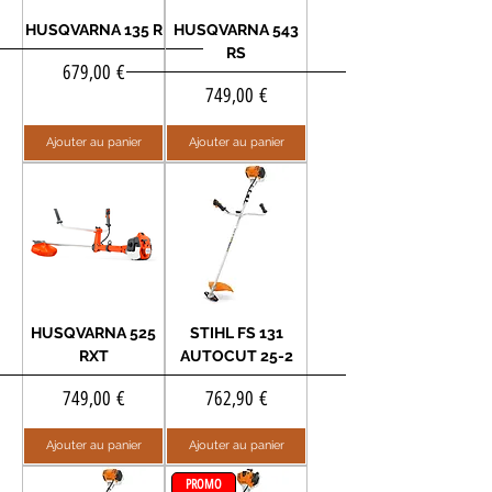
HUSQVARNA 135 R
HUSQVARNA 543
RS
Prix
679,00 €
Prix
749,00 €
Ajouter au panier
Ajouter au panier
HUSQVARNA 525
STIHL FS 131
RXT
AUTOCUT 25-2
Prix
Prix
749,00 €
762,90 €
Ajouter au panier
Ajouter au panier
PROMO