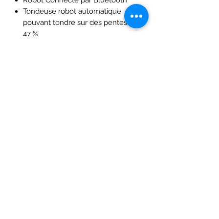
Tondeuse robot automatique
pouvant tondre sur des pentes de
47 %
Capteur de soulèvement et
d'inclinaison
Pour une surface de 0 à 4000 m2
Robot de tonte étanche IPX5,
lavable au jet d'eau
Niveau sonore faible
Micro Mulching : broie finement
l'herbe
Capteurs de sécurité : pour le
détourner d'un obstacle rencontré
S'adapte aux saisons et la vitesse
de pousse de l'herbe
Smooth Turn : qui lui permet de
tourner sans s'arrêter