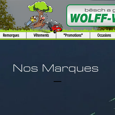
Remorques
Vêtements
*Promotions*
Occasions
Nos Marques