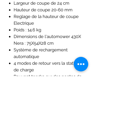
Largeur de coupe de 24 cm
Hauteur de coupe 20-60 mm
Reglage de la hauteur de coupe
Electrique
Poids : 14.6 kg
Dimensions de l'automower 430X
Nera : 75X54X28 cm
Système de rechargement
automatique
4 modes de retour vers la station
de charge
Pouvant tondre sur des pentes de
50 %
Equipé d'un Code Pin avec Alarme,
capteurs de collisions et d'anti-
soulèvement
Équipée du système bluetooth et
Kit Connect Husqvarna
Husqvarna Automower® X-Line
Détection automatique des