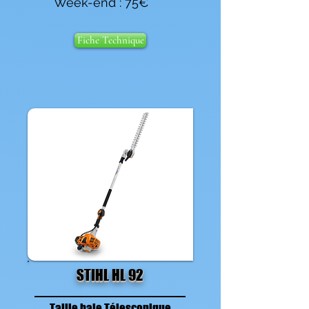
Week-end : 75€
Fiche Technique
STIHL HL 92
Taille haie Télescopique