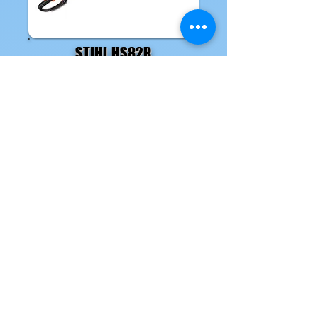
STIHL HS82R
Taille haie
Jour : 50€
Demi-jour : 30€
Week-end : 75€
Fiche Technique