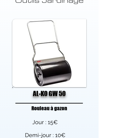
Outils Jardinage
AL-KO GW 50
Rouleau à gazon
Jour : 15€
Demi-jour : 10€