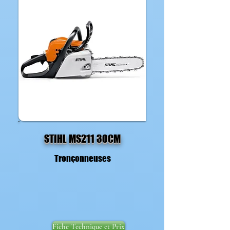
STIHL MS211 30CM
Tronçonneuses
Fiche Technique et Prix