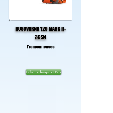
HUSQVARNA 120 MARK II-
36SN
Tronçonneuses
Fiche Technique et Prix