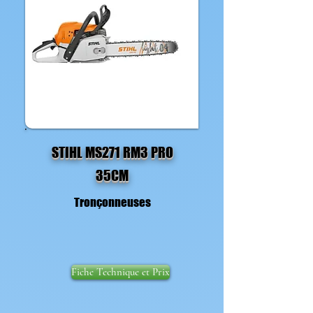
STIHL MS271 RM3 PRO
35CM
Tronçonneuses
Fiche Technique et Prix