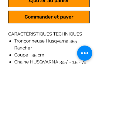
Ajouter au panier
Commander et payer
CARACTÉRISTIQUES TECHNIQUES
Tronçonneuse Husqvarna 455
Rancher
Coupe : 45 cm
Chaine HUSQVARNA 325" - 1.5 - 72
Maillons
Vitesse de chaîne (133% de la
puissance maxi) : 26,6 m/s
Moteur thermique 2 temps à
Allumage Électronique
Puissance : 2.6 kw ; 3,53 cv
Cylindrée : 55,5 cm3
Fonctionne au mélange 2%
Poids : 5,9 KG