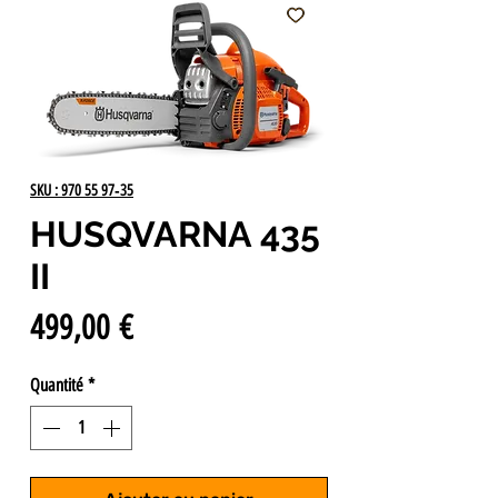
SKU : 970 55 97‑35
HUSQVARNA 435
II
Prix
499,00 €
Quantité
*