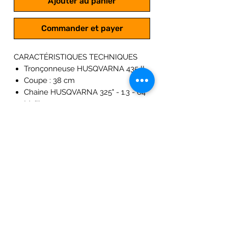
Ajouter au panier
Commander et payer
CARACTÉRISTIQUES TECHNIQUES
Tronçonneuse HUSQVARNA 435 II
Coupe : 38 cm
Chaine HUSQVARNA 325" - 1.3 - 64
Maillons
Vitesse de chaîne (133% de la
puissance maxi) : 23 m/s
Moteur thermique 2 temps à
Allumage Électronique
Puissance : 1.6 kw ; 2.2 cv
Cylindré : 40.9 cm3
Fonctionne au mélange 2%
Poids : 4.2 KG