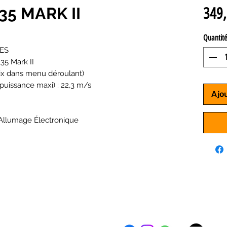
5 MARK II
349,
Quantit
ES
5 Mark II
ix dans menu déroulant)
 puissance maxi) : 22,3 m/s
Ajo
Allumage Électronique