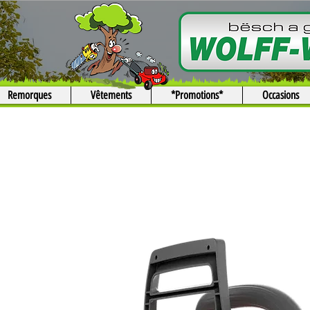
Remorques
Vêtements
*Promotions*
Occasions