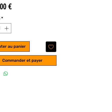
Prix
00 €
é
*
uter au panier
Commander et payer