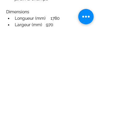
Dimensions
Longueur (mm)    1780
Largeur (mm)   970
Hauteur (mm)  1080
Poids à vide (kgs)  76
Coupe
Largeur de coupe (cm)  61
Hauteur de coupe (mm)  15-75
Moteur
Moteur  OHC 4 temps
Cylindrée (cc)  163
Type de moteur  GXV160
Puissance nette du moteur   
(kW/rpm)   3.2/3,600
Contenance du réservoir (L)  1.6
Capacité du réservoir d'huile   (L)   
0.65
Transmission   Hydrostatic