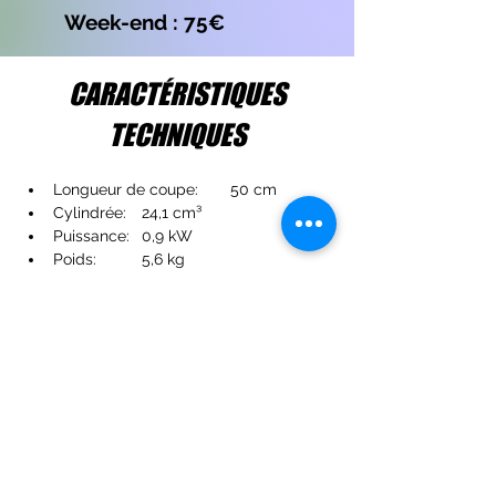
Week-end : 75€
CARACTÉRISTIQUES
TECHNIQUES
Longueur de coupe:	50 cm
Cylindrée:	24,1 cm³
Puissance:	0,9 kW
Poids:	5,6 kg
Niveau de pression sonore:	92 
dB(A) 1)
Niveau de puissance acoustique:	
108 dB(A) 1)
Taux de vibrations côté gauche:	
6,4 m/s² 2)
Taux de vibrations côté droit:	6,4 
m/s² 2)
Écartement des dents:	34 mm
CO2:	794 g/kWh