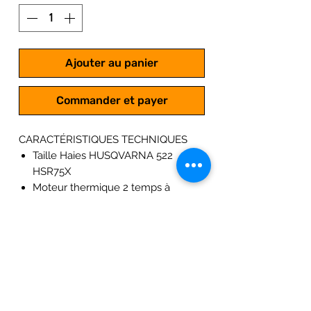
Ajouter au panier
Commander et payer
CARACTÉRISTIQUES TECHNIQUES
Taille Haies HUSQVARNA 522
HSR75X
Moteur thermique 2 temps à
Allumage Électronique
Puissance du taille haies : 0.60 kW ;
0.82 Cv
Cylindrée : 21.7 cm3
Fonctionne au mélange 2%
Poids : 5.0 kg
Coupe du taille haies : 750 mm