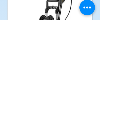
STIHL RE 130 PLUS + RA 110
Nettoyeurs haute pression
PRIX: 516.70 €TTC -PROMO
Fiche Technique