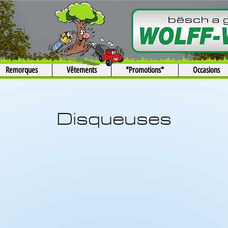
Remorques
Vêtements
*Promotions*
Occasions
Disqueuses