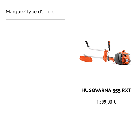
Marque/Type d'article
DEBROUSSAILLEUSES
HUSQVARNA
HUSQVARNA 555 RXT
Prix
1 599,00 €