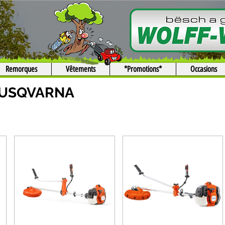
Remorques
Vêtements
*Promotions*
Occasions
HUSQVARNA