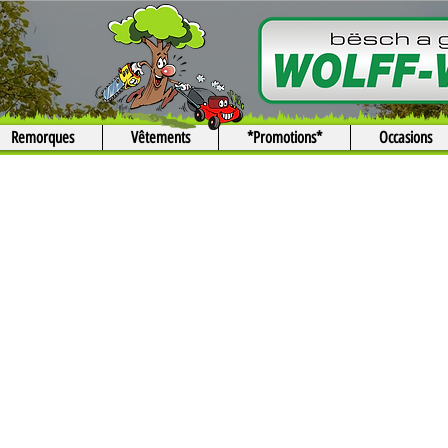
Remorques
Vêtements
*Promotions*
Occasions