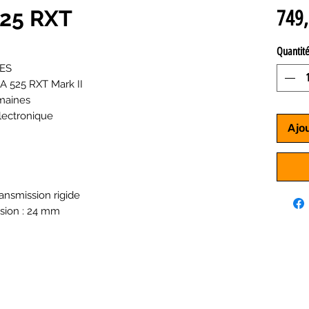
25 RXT
749,
Quantit
ES
 525 RXT Mark II
maines
lectronique
Ajo
ansmission rigide
sion : 24 mm