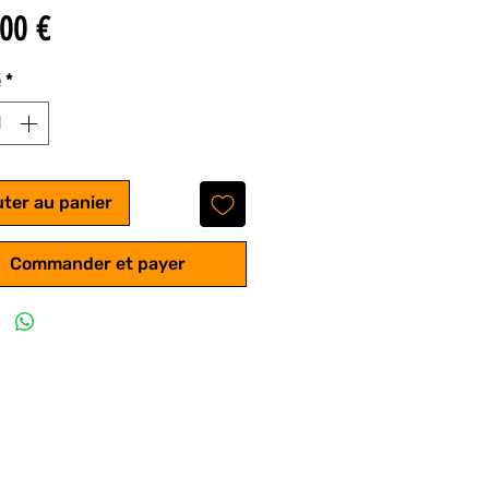
Prix
00 €
é
*
uter au panier
Commander et payer