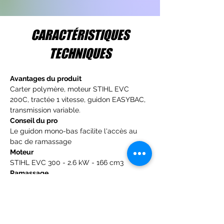
CARACTÉRISTIQUES
TECHNIQUES
Avantages du produit
Carter polymère, moteur STIHL EVC 
200C, tractée 1 vitesse, guidon EASYBAC, 
transmission variable.
Conseil du pro
Le guidon mono-bas facilite l'accès au 
bac de ramassage
Moteur
STIHL EVC 300 - 2.6 kW - 166 cm3
Ramassage
Bac de ramassage rigide 55 litres
Carter de coupe
Largeur de coupe: 46 cm, carter polymère
Avancement / Entrainement