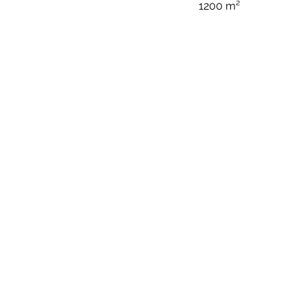
1200 m²
< Précédent
Bësch a Gaarden Zenter sàrl - 2