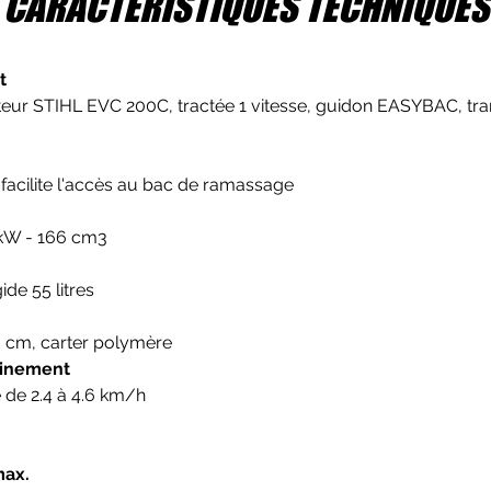
CARACTÉRISTIQUES TECHNIQUES
t
eur STIHL EVC 200C, tractée 1 vitesse, guidon EASYBAC, tra
acilite l'accès au bac de ramassage
 kW - 166 cm3
de 55 litres
 cm, carter polymère
ainement
 de 2.4 à 4.6 km/h
max.