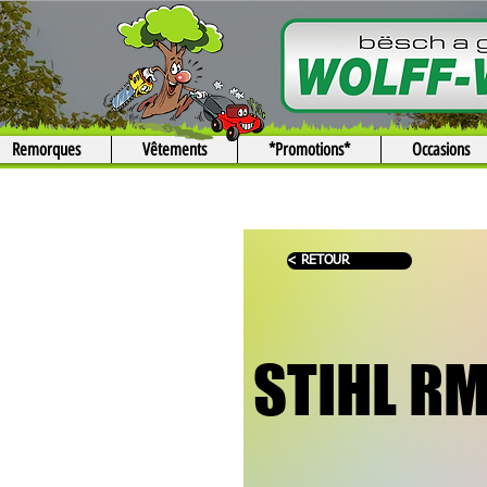
Remorques
Vêtements
*Promotions*
Occasions
< RETOUR
STIHL RM