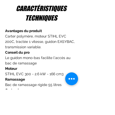
CARACTÉRISTIQUES
TECHNIQUES
Avantages du produit
Carter polymère, moteur STIHL EVC 
200C, tractée 1 vitesse, guidon EASYBAC, 
transmission variable.
Conseil du pro
Le guidon mono-bas facilite l'accès au 
bac de ramassage
Moteur
STIHL EVC 300 - 2.6 kW - 166 cm3
Ramassage
Bac de ramassage rigide 55 litres
Carter de coupe
Largeur de coupe: 46 cm, carter polymère
Avancement / Entrainement
Transmission variable de 2.4 à 4.6 km/h
Poids