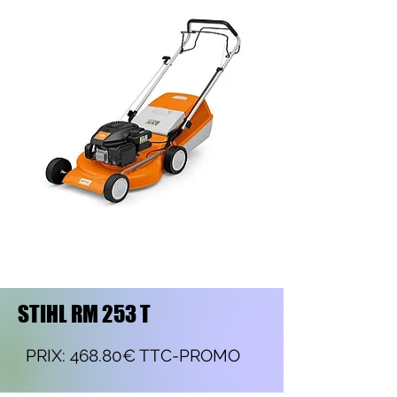
STIHL RM 253 T
PRIX: 468.80€ TTC-PROMO