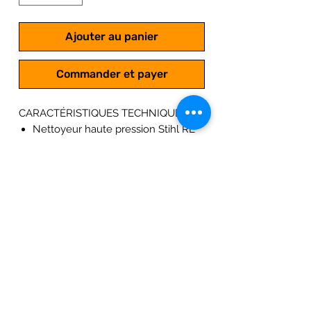
Ajouter au panier
Commander et payer
CARACTÉRISTIQUES TECHNIQUES
Nettoyeur haute pression Stihl RE
100
Moteur électrique
Puissance absorbée: 1.7 kW ; 230 V
Régime de rotation : 2850 tr/min
Débit : 440 l/h
Pression de service : 10-110 bars
Pression max : 120 bars
Longueur du flexible : 7 mètres
Poids : 17.6 kg