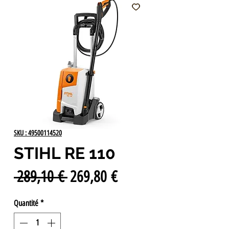
SKU : 49500114520
STIHL RE 110
Prix
Prix
 289,10 € 
269,80 €
original
promotionnel
Quantité
*