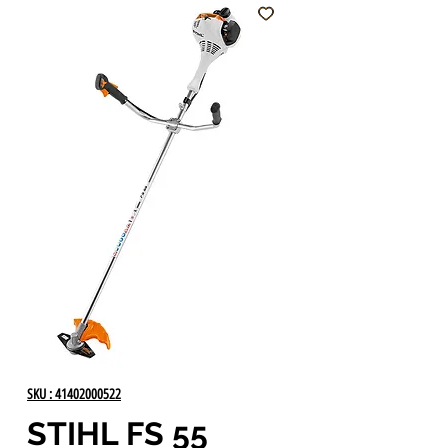
SKU : 41402000522
STIHL FS 55