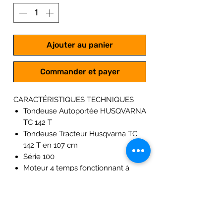
Ajouter au panier
Commander et payer
CARACTÉRISTIQUES TECHNIQUES
Tondeuse Autoportée HUSQVARNA
TC 142 T
Tondeuse Tracteur Husqvarna TC
142 T en 107 cm
Série 100
Moteur 4 temps fonctionnant à
l'essence
Moteur Husqvarna 7200 AVS
Cylindrée : 656 cm3 ; Moteur bi-
cylindres