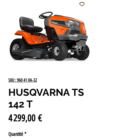
SKU : 960 41 04‑32
HUSQVARNA TS
142 T
Prix
4 299,00 €
Quantité
*