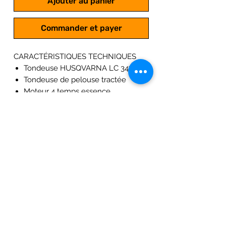
Ajouter au panier
Commander et payer
CARACTÉRISTIQUES TECHNIQUES
Tondeuse HUSQVARNA LC 347VE
Tondeuse de pelouse tractée
Moteur 4 temps essence
Moteur Husqvarna HS 166AE
Cylindré : 166 cm3
Puissance : 2,75 Kw ; 3,68 Cv
Largeur de coupe : 47 cm
Carter de coupe en composite
Hauteur de coupe centralisé de 20
à 75 mm
Poids 31,5 Kg