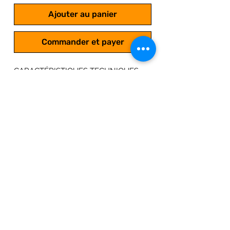
Ajouter au panier
Commander et payer
CARACTÉRISTIQUES TECHNIQUES
Tondeuse poussée HUSQVARNA
EXCLUSIVE 54
Largeur de coupe : 40 cm
Carter de coupe en Acier
Hauteur de coupe centralisé de
12 à 38 mm
Poids 8.3 Kg