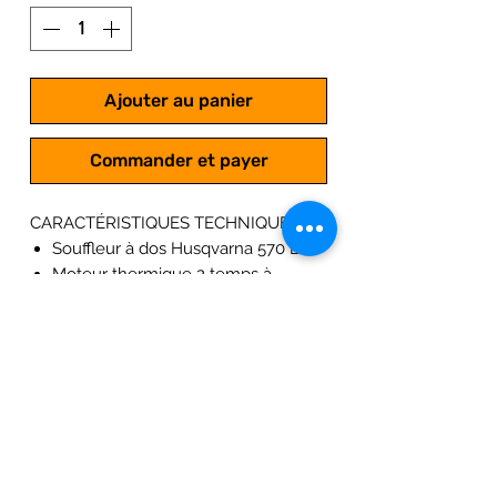
Ajouter au panier
Commander et payer
CARACTÉRISTIQUES TECHNIQUES
Souffleur à dos Husqvarna 570 BTS
Moteur thermique 2 temps à
allumage électronique
Puissance du souffleur : 2.90 kW ;
3.95 Cv
Cylindrée : 65.6 cm³
Fonctionne au mélange 2%
Poids : 11,2 Kg
Débit d'air : 1650 m³/h
Vitesse de sortie d'air : 380,0 km/h ;