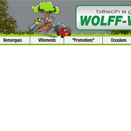
Remorques
Vêtements
*Promotions*
Occasions