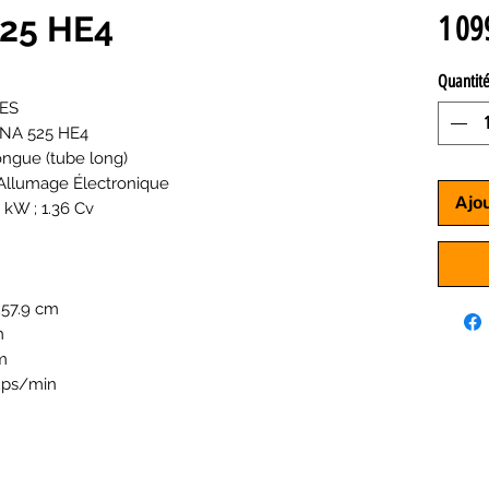
25 HE4
1 09
Quantit
ES
RNA 525 HE4
ongue (tube long)
Allumage Électronique
Ajo
0 kW ; 1.36 Cv
257.9 cm
m
m
ups/min