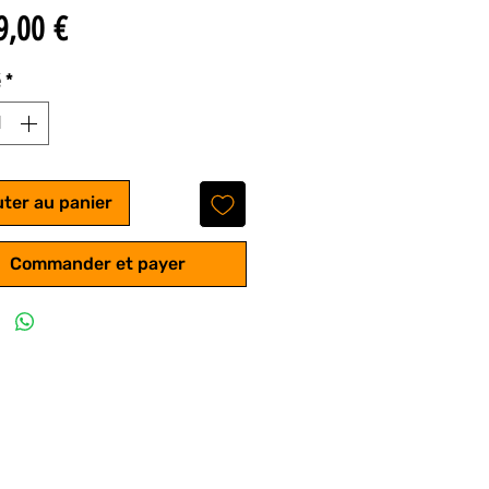
Prix
9,00 €
é
*
uter au panier
Commander et payer