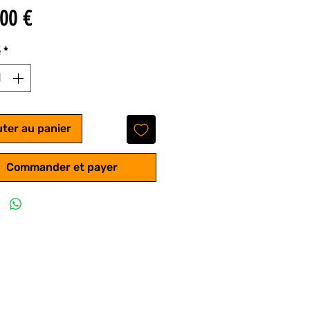
Prix
00 €
é
*
uter au panier
Commander et payer