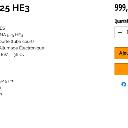
25 HE3
999,
Quantit
ES
RNA 525 HE3
ourte (tube court)
Allumage Électronique
Ajo
0 kW ; 1.36 Cv
192.5 cm
m
m