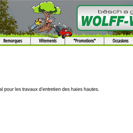
Remorques
Vêtements
*Promotions*
Occasions