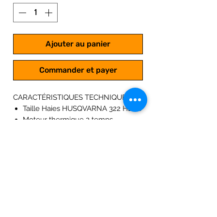
Ajouter au panier
Commander et payer
CARACTÉRISTIQUES TECHNIQUES
Taille Haies HUSQVARNA 322 HD60
Moteur thermique 2 temps
Puissance du taille haies : 0.7 kW ;
0.9 Cv
Cylindrée : 21.7 cm3
Fonctionne au mélange 2%
Poids : 5.2 kg
Coupe du taille haies : 600 mm
Ecartement des dents: 30 mm
Cadence de coupe :