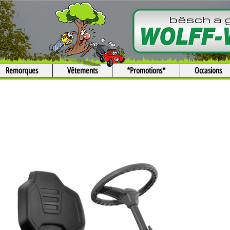
Remorques
Vêtements
*Promotions*
Occasions