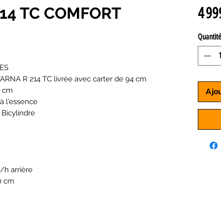
14 TC COMFORT
4 99
Quantit
ES
NA R 214 TC livrée avec carter de 94 cm
4 cm
Ajo
à l'essence
Bicylindre
/h arrière
0 cm