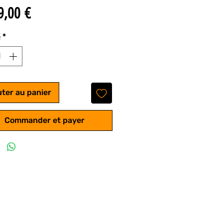
Prix
9,00 €
é
*
uter au panier
Commander et payer