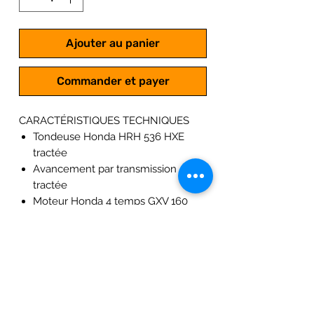
Ajouter au panier
Commander et payer
CARACTÉRISTIQUES TECHNIQUES
Tondeuse Honda HRH 536 HXE
tractée
Avancement par transmission
tractée
Moteur Honda 4 temps GXV 160
Cylindré 163 cm3
Largeur de coupe : 53 cm
Réglage de la hauteur de coupe
par les roues
7 positions de coupes de 22 à 77
mm
Poids : 60 kg