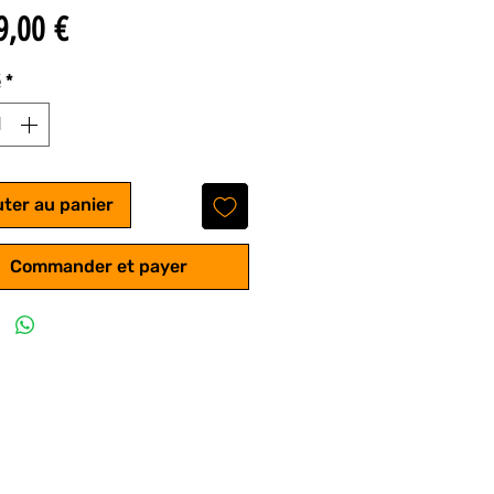
Prix
9,00 €
é
*
uter au panier
Commander et payer