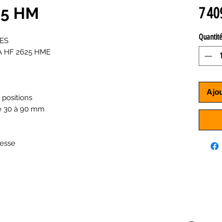
25 HM
7 40
Quantit
ES
A HF 2625 HME
Ajo
 positions
e 30 à 90 mm
tesse