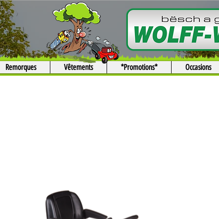
Remorques
Vêtements
*Promotions*
Occasions