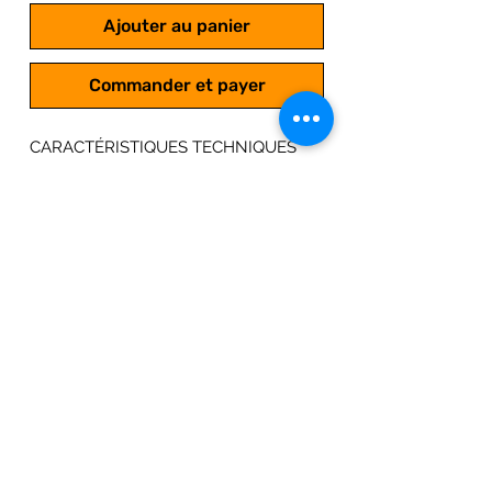
Ajouter au panier
Commander et payer
CARACTÉRISTIQUES TECHNIQUES
Motobineuse HONDA F 220
Moteur 4 temps fonctionnant à
l'essence sans plomb
Moteur Honda GXV 57
Cylindrée : 57 cm3
Equipés de 4 fraises rotatives
Largeur de travail : 61.5 cm
1 vitesse avant