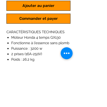
Ajouter au panier
Commander et payer
CARACTÉRISTIQUES TECHNIQUES
Moteur Honda 4 temps GX130
Fonctionne à l'essence sans plomb
Puissance : 3200 w
2 prises (16A-250V)
Poids : 26.2 kg
Groupe électrogène insonorisé
Démarrage au lanceur
Autonomie de 3H30
Régulation : Inverter
Système anti-vibration et alerte
manque d'huile intégré
Alerte manque d'huile intégré
Application dédiée sur un