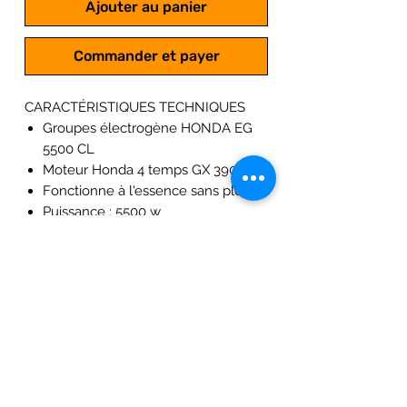
Ajouter au panier
Commander et payer
CARACTÉRISTIQUES TECHNIQUES
Groupes électrogène HONDA EG
5500 CL
Moteur Honda 4 temps GX 390
Fonctionne à l'essence sans plomb
Puissance : 5500 w
3 prises (16A-250V, 16A-240V, 32A-
230V)
Réservoir : 24 L
Poids : 79.5 kg
Puissance acoustique : 97 dBa
Autonomie de 9h30
Régulation : Système Digital AVR
Système anti-vibration et alerte
manque d'huile intégré