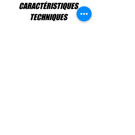
CARACTÉRISTIQUES
TECHNIQUES
Tracteur compact ISEKI TG6405 HMWJRE.
Moteur Iseki turbo diesel – 45 CV.
Transmission hydrostatique à 
commande électrique.
3 groupes de vitesses.
4×4.
Direction assistée.
Arceau de sécurité repliable.
Attache remorque avant et arrière.
Bësch a Gaarden Zenter sàrl - 2026 ©
Mentions Légales