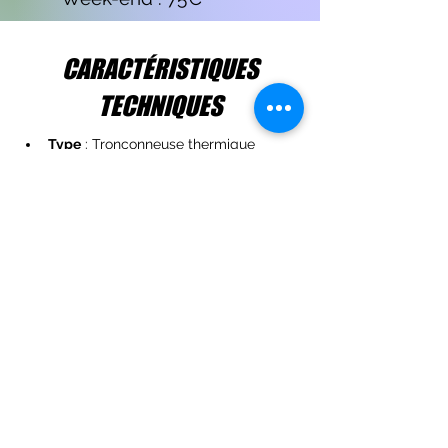
CARACTÉRISTIQUES
TECHNIQUES
Type
 : Tronçonneuse thermique 
professionnelle 
Cylindrée
 : 86 cm³
Puissance
 : 5,1 kW (≈ 6,8 ch)
Vitesse chaîne
 : 23 m/s
Poids
 : ~7,5 kg (sans guide/chaîne)
Usage
 : abattage et tronçonnage 
intensif en forêt
Type moteur
 : X-Torq (économie 
carburant + puissance)
< Précédent
Suivant >