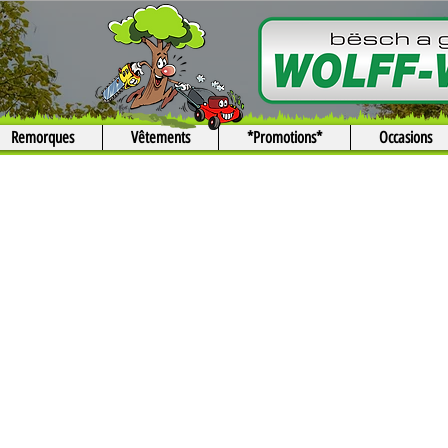
Remorques
Vêtements
*Promotions*
Occasions