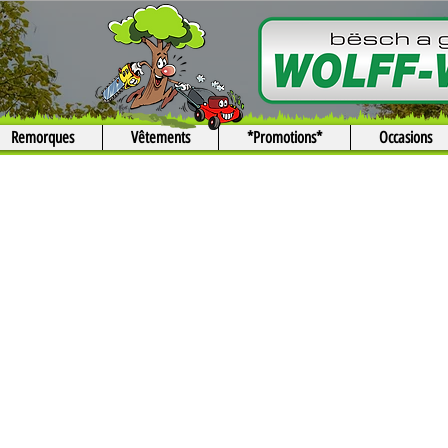
Remorques
Vêtements
*Promotions*
Occasions